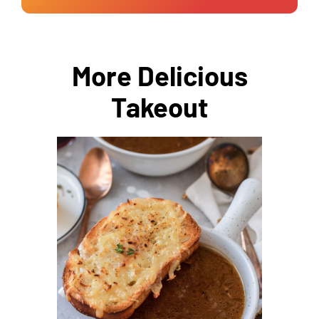
More Delicious
Takeout
ADD TO CART
/
DETAILS