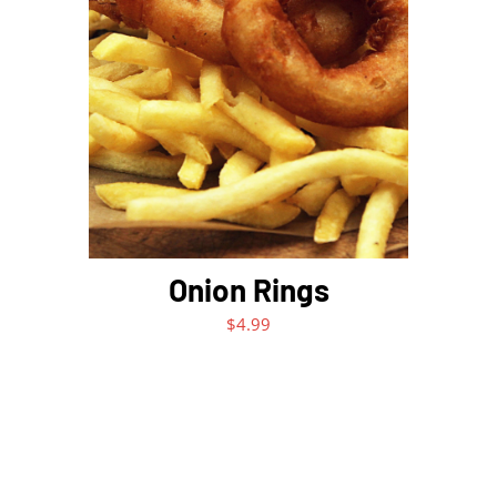
ADD TO CART
/
DETAILS
Onion Rings
$
4.99