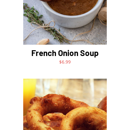
French Onion Soup
$
6.99