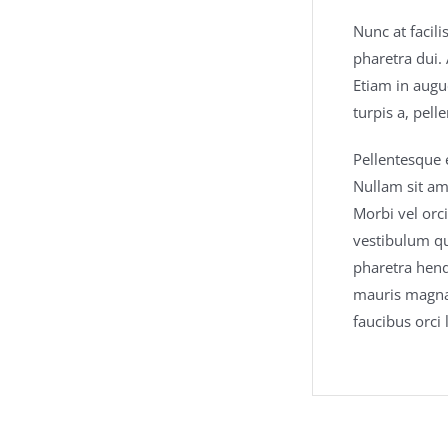
Nunc at facil
pharetra dui. 
Etiam in augue
turpis a, pel
Pellentesque 
Nullam sit am
Morbi vel orc
vestibulum qu
pharetra hend
mauris magna 
faucibus orci 