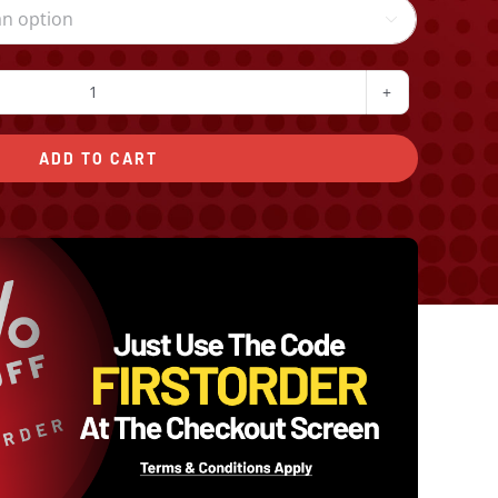

Chilli
Fries
ADD TO CART
quantity