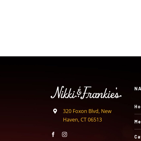
range:
$4.99
through
$9.99
N
H
320 Foxon Blvd, New
Haven, CT 06513
Me
Ca