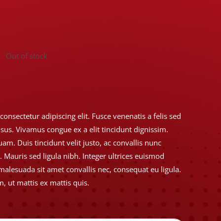
Price
Out of stock
range:
$3.99
through
onsectetur adipiscing elit. Fusce venenatis a felis sed
risus. Vivamus congue ex a elit tincidunt dignissim.
$9.99
am. Duis tincidunt velit justo, ac convallis nunc
. Mauris sed ligula nibh. Integer ultrices euismod
malesuada sit amet convallis nec, consequat eu ligula.
 ut mattis ex mattis quis.