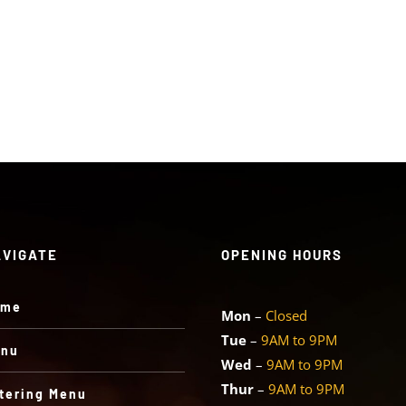
range:
$3.00
through
$6.00
AVIGATE
OPENING HOURS
ome
Mon
–
Closed
Tue
–
9AM to 9PM
nu
Wed
–
9AM to 9PM
Thur
–
9AM to 9PM
tering Menu