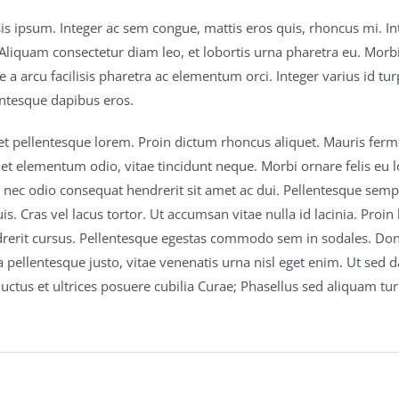
isis ipsum. Integer ac sem congue, mattis eros quis, rhoncus mi. 
Aliquam consectetur diam leo, et lobortis urna pharetra eu. Morbi 
 a arcu facilisis pharetra ac elementum orci. Integer varius id turp
lentesque dapibus eros.
et pellentesque lorem. Proin dictum rhoncus aliquet. Mauris fermen
et elementum odio, vitae tincidunt neque. Morbi ornare felis eu l
i nec odio consequat hendrerit sit amet ac dui. Pellentesque sempe
is. Cras vel lacus tortor. Ut accumsan vitae nulla id lacinia. Pro
rerit cursus. Pellentesque egestas commodo sem in sodales. Donec
pellentesque justo, vitae venenatis urna nisl eget enim. Ut sed d
luctus et ultrices posuere cubilia Curae; Phasellus sed aliquam tur